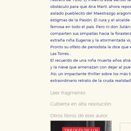
Febrero de 1956. El invierno está siendo t
obstáculo para que Ana Martí, ahora repo
aislado pueblecito del Maestrazgo aragoné
estigmas de la Pasión. El cura y el alcald
famosa en todo el país. Pero ni don Julián
comparten sus simpatías hacia la forastera
extraña niña Eugenia y la atormentada vi
Pronto su olfato de periodista le dice que
Las Torres...
CONFIGURACIÓN DE CO
El recuerdo de una niña muerta años atrás e
y la nieve que amenazan con dejar al pue
frío
, un impactante thriller sobre los más 
extraordinario retrato de la cruda realida
Cookies necesarias
Estas cookies son necesarias pa
Leer fragmento
hacerlo desde el navegador, p
Cubierta en alta resolución
Cookies de rendimiento y analí
Estas cookies se utilizan para
Otros libros de este autor:
configuraciones de servicios p
tanto, es anónima.