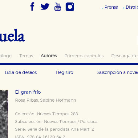
Prensa
Distr
uela
álogo
Temas
Autores
Primeros capítulos
Descarga de
Lista de deseos
Registro
Suscripción a nov
El gran frío
Rosa Ribas
Sabine Hofmann
,
Colección:
Nuevos Tiempos 288
Subcolección:
Nuevos Tiempos / Policiaca
Serie:
Serie de la periodista Ana Martí 2
ISBN:
978-84-16120-64-2