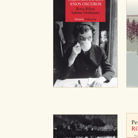
Cookies de publicidad y redes 
Estas cookies son gestionadas p
otros sitios. No almacenan dir
dispositivo de internet.
GUARDAR CONFIGURA
Puede consultar nuestra
política d