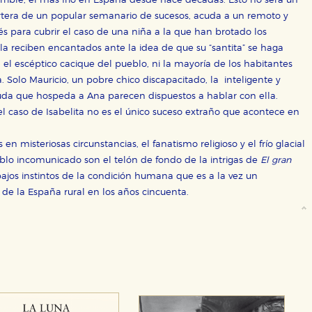
errible, el más frío en España desde hace décadas. Esto no será un
rtera de un popular semanario de sucesos, acuda a un remoto y
s para cubrir el caso de una niña a la que han brotado los
e la reciben encantados ante la idea de que su “santita” se haga
, el escéptico cacique del pueblo, ni la mayoría de los habitantes
. Solo Mauricio, un pobre chico discapacitado, la inteligente y
uda que hospeda a Ana parecen dispuestos a hablar con ella.
 el caso de Isabelita no es el único suceso extraño que acontece en
OKIES
HABILITAR T
n misteriosas circunstancias, el fanatismo religioso y el frío glacial
blo incomunicado son el telón de fondo de la intrigas de
El gran
bajos instintos de la condición humana que es a la vez un
d de la España rural en los años cincuenta.
ra que nuestro sitio web funcione y no es posible deshabilitarlas 
ero en ese caso es posible que algunas áreas de nuestra web deje
ticas
 mejorar su experiencia de navegación y optimizar el funcionamie
ara que no tenga que reconfigurarlos cada vez que nos visita. La i