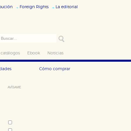
ibución
Foreign Rights
La editorial
 catálogos
Ebook
Noticias
edades
Cómo comprar
AVÍSAME
Deseo recibir información cuando se
produzcan novedades editoriales
sobre:
Autor:
Rosa Ribas
Sabine Hofmann