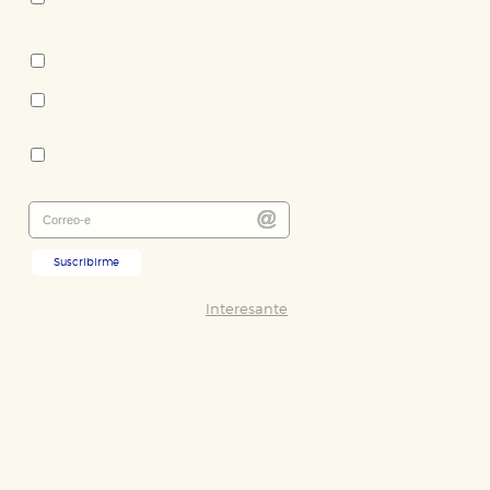
Tema:
Novela contemporánea -
literatura en castellano
Novela policiaca y thriller
Colección:
Nuevos Tiempos
Suscribirme
Interesante