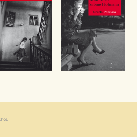
chos.