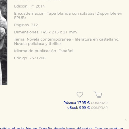
Edición:
1ª, 2014
Encuadernación:
Tapa blanda con solapas (Disponible en
EPUB
)
Páginas:
312
Dimensiones:
145 x 215 x 21 mm
Tema:
Novela contemporánea - literatura en castellano,
Novela policiaca y thriller
Idioma de publicación:
Español
Código:
7521288
Rústica 17,95 €
COMPRAR
eBook 9,99 €
COMPRAR