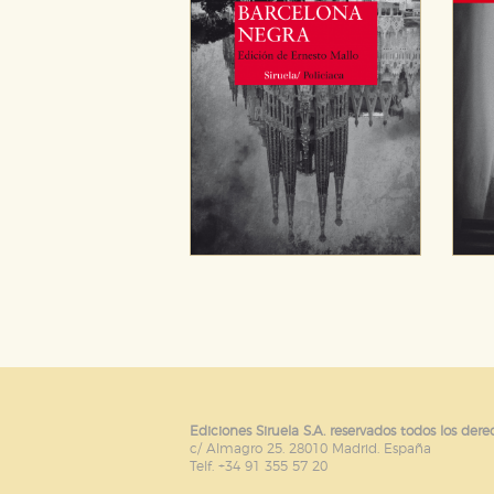
Ediciones Siruela S.A. reservados todos los dere
c/ Almagro 25. 28010 Madrid. España
Telf. +34 91 355 57 20