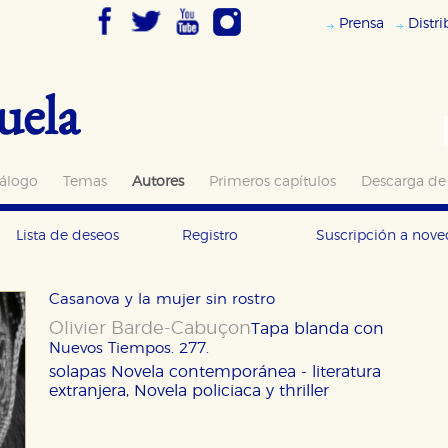
Prensa
Distr
uela
álogo
Temas
Autores
Primeros capítulos
Descarga de
Lista de deseos
Registro
Suscripción a nov
Casanova y la mujer sin rostro
Olivier Barde-Cabuçon
Tapa blanda con
Nuevos Tiempos. 277.
solapas
Novela contemporánea - literatura
extranjera, Novela policiaca y thriller