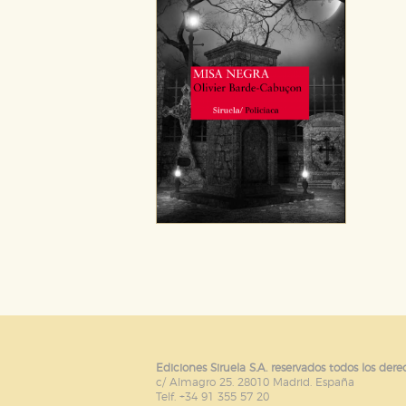
Puede consultar nuestra
política d
Ediciones Siruela S.A. reservados todos los dere
c/ Almagro 25. 28010 Madrid. España
Telf. +34 91 355 57 20