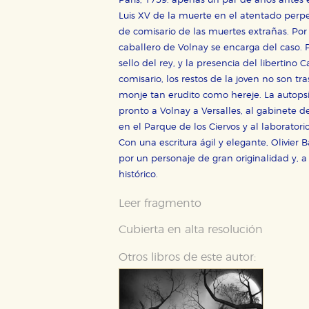
París, 1759: apenas un par de años antes e
Luis XV de la muerte en el atentado perp
de comisario de las muertes extrañas. Por e
caballero de Volnay se encarga del caso. 
Cookies necesarias
sello del rey, y la presencia del libertino 
Estas cookies son necesarias pa
hacerlo desde el navegador, p
comisario, los restos de la joven no son t
monje tan erudito como hereje. La autops
Cookies de rendimiento y analí
pronto a Volnay a Versalles, al gabinete 
Estas cookies se utilizan para
en el Parque de los Ciervos y al laborator
configuraciones de servicios p
tanto, es anónima.
Con una escritura ágil y elegante, Olivie
por un personaje de gran originalidad y, a
Cookies de publicidad y redes 
histórico.
Estas cookies son gestionadas p
otros sitios. No almacenan dir
Leer fragmento
dispositivo de internet.
Cubierta en alta resolución
GUARDAR CONFIGURA
Otros libros de este autor: