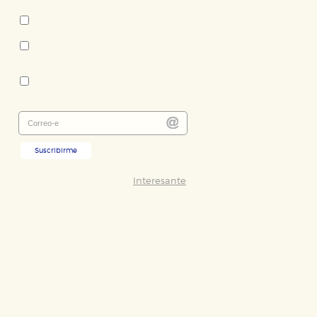
Novela contemporánea -
literatura extranjera
Novela policiaca y thriller
Colección:
Nuevos Tiempos
Suscribirme
Interesante
ODO
RECHAZAR TODO