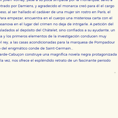
l joven Volnay, pese a su poca simpatía por la monarquía, salvó a
etrado por Damiens, y agradecido el monarca creó para él el cargo
so, al ser hallado el cadáver de una mujer sin rostro en París, el
Para empezar, encuentra en el cuerpo una misteriosa carta con el
Casanova en el lugar del crimen no deja de intrigarle. A petición del
ra que nuestro sitio web funcione y no es posible deshabilitarlas 
ero en ese caso es posible que algunas áreas de nuestra web deje
rasladados al depósito del Châtelet, sino confiados a su ayudante, un
ia y los primeros elementos de la investigación conducen muy
ticas
del rey, a las casas acondicionadas para la marquesa de Pompadour
 mejorar su experiencia de navegación y optimizar el funcionamie
io del enigmático conde de Saint-Germain...
ara que no tenga que reconfigurarlos cada vez que nos visita. La i
r Barde-Cabuçon construye una magnífica novela negra protagonizada
 la vez, nos ofrece el espléndido retrato de un fascinante periodo
sociales
or nuestros socios publicitarios y se utilizan para mostrar publici
ectamente información personal sino que se basan en la identific
CIÓN