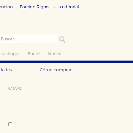
ibución
Foreign Rights
La editorial
 catálogos
Ebook
Noticias
edades
Cómo comprar
AVÍSAME
Deseo recibir información cuando se
produzcan novedades editoriales
sobre:
Autor:
Olivier Barde-Cabuçon
Tema: