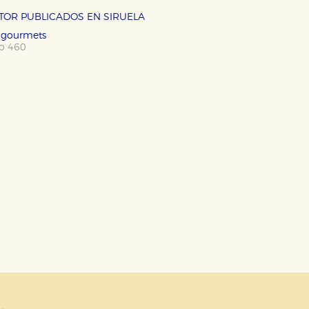
OKIES
HABILITAR T
UTOR PUBLICADOS EN SIRUELA
a gourmets
po 460
ra que nuestro sitio web funcione y no es posible deshabilitarlas 
ero en ese caso es posible que algunas áreas de nuestra web deje
ticas
 mejorar su experiencia de navegación y optimizar el funcionamie
ara que no tenga que reconfigurarlos cada vez que nos visita. La i
sociales
or nuestros socios publicitarios y se utilizan para mostrar publici
ectamente información personal sino que se basan en la identific
CIÓN