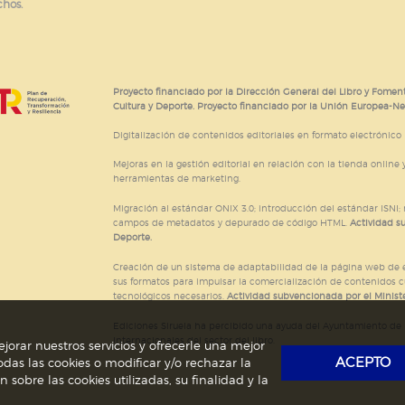
chos.
e cookies
Proyecto financiado por la Dirección General del Libro y Foment
Cultura y Deporte. Proyecto financiado por la Unión Europea-N
Digitalización de contenidos editoriales en formato electrónico
Mejoras en la gestión editorial en relación con la tienda online y
herramientas de marketing.
Migración al estándar ONIX 3.0; introducción del estándar ISNI
campos de metadatos y depurado de código HTML.
Actividad s
Deporte.
Creación de un sistema de adaptabilidad de la página web de ed
sus formatos para impulsar la comercialización de contenidos c
tecnológicos necesarios.
Actividad subvencionada por el Ministe
Ediciones Siruela ha percibido una ayuda del Ayuntamiento de M
Internacionales del sector del libro.
jorar nuestros servicios y ofrecerle una mejor
ACEPTO
das las cookies o modificar y/o rechazar la
obre las cookies utilizadas, su finalidad y la