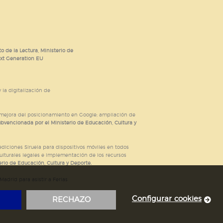
o de la Lectura, Ministerio de
ext Generation EU
 la digitalización de
; mejora del posicionamiento en Google; ampliación de
ubvencionada por el Ministerio de Educación, Cultura y
iciones Siruela para dispositivos móviles en todos
ulturales legales e implementación de los recursos
rio de Educación, Cultura y Deporte.
adrid para asistir a Ferias
Configurar cookies
RECHAZO