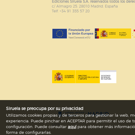
Ediciones Siruela S.A. reservados todos los dere
c/ Almagro 25. 28010 Madrid. España
Puede consultar nuestra
política d
Telf. +34 91 355 57 20
Siruela se preocupa por su privacidad
Utilizamos cookies propias y de terceros para gestionar la web, me
experiencia. Puede pinchar en ACEPTAR para permitir el uso de to
Legal
configuración. Puede consultar
aquí
para obtener más información s
forma de configurarlas.