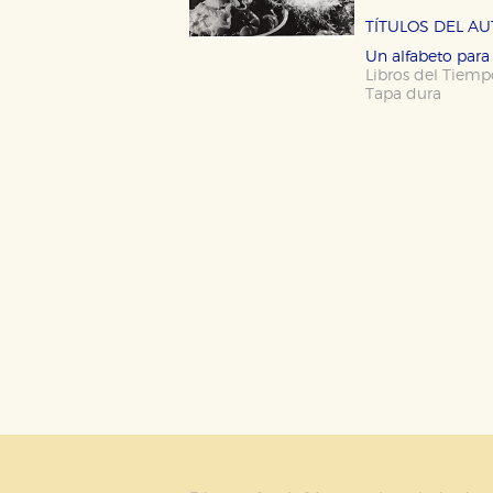
CONFIGURACIÓN DE CO
TÍTULOS DEL A
Un alfabeto par
Libros del Tiem
Tapa dura
Cookies necesarias
Estas cookies son necesarias pa
hacerlo desde el navegador, p
Cookies de rendimiento y analí
Estas cookies se utilizan para
configuraciones de servicios p
tanto, es anónima.
Cookies de publicidad y redes 
Estas cookies son gestionadas p
otros sitios. No almacenan dir
dispositivo de internet.
GUARDAR CONFIGURA