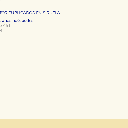
OKIES
HABILITAR T
UTOR PUBLICADOS EN SIRUELA
xtraños huéspedes
po 451
B
ra que nuestro sitio web funcione y no es posible deshabilitarlas 
ero en ese caso es posible que algunas áreas de nuestra web deje
ticas
 mejorar su experiencia de navegación y optimizar el funcionamie
ara que no tenga que reconfigurarlos cada vez que nos visita. La i
sociales
or nuestros socios publicitarios y se utilizan para mostrar publici
ectamente información personal sino que se basan en la identific
CIÓN