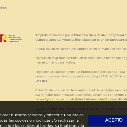
chos.
e cookies
Proyecto financiado por la Dirección General del Libro y Foment
Cultura y Deporte. Proyecto financiado por la Unión Europea-N
Digitalización de contenidos editoriales en formato electrónico
Mejoras en la gestión editorial en relación con la tienda online y
herramientas de marketing.
Migración al estándar ONIX 3.0; introducción del estándar ISNI
campos de metadatos y depurado de código HTML.
Actividad s
Deporte.
Creación de un sistema de adaptabilidad de la página web de ed
sus formatos para impulsar la comercialización de contenidos c
tecnológicos necesarios.
Actividad subvencionada por el Ministe
Ediciones Siruela ha percibido una ayuda del Ayuntamiento de M
Internacionales del sector del libro.
jorar nuestros servicios y ofrecerle una mejor
ACEPTO
das las cookies o modificar y/o rechazar la
obre las cookies utilizadas, su finalidad y la