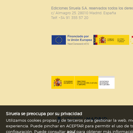
Ediciones Siruela S.A. reservados todos los dere
Puede consultar nuestra
política d
c/ Almagro 25. 28010 Madrid. España
Telf. +34 91 355 57 20
Siruela se preocupa por su privacidad
Utilizamos cookies propias y de terceros para gestionar la web, me
experiencia. Puede pinchar en ACEPTAR para permitir el uso de to
Legal
configuración. Puede consultar
aquí
para obtener más información s