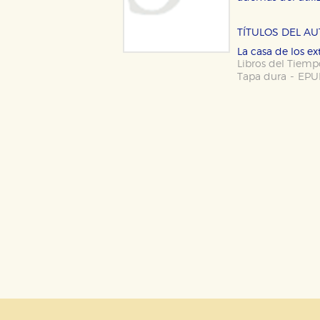
CONFIGURACIÓN DE CO
TÍTULOS DEL A
La casa de los e
Libros del Tiem
-
Tapa dura
EPU
Cookies necesarias
Estas cookies son necesarias pa
hacerlo desde el navegador, p
Cookies de rendimiento y analí
Estas cookies se utilizan para
configuraciones de servicios p
tanto, es anónima.
Cookies de publicidad y redes 
Estas cookies son gestionadas p
otros sitios. No almacenan dir
dispositivo de internet.
GUARDAR CONFIGURA