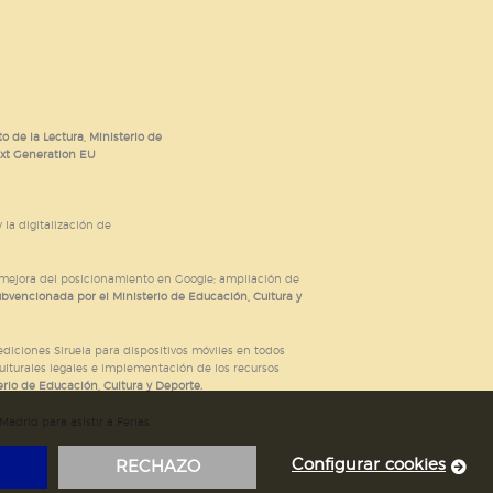
o de la Lectura, Ministerio de
ext Generation EU
 la digitalización de
; mejora del posicionamiento en Google; ampliación de
ubvencionada por el Ministerio de Educación, Cultura y
iciones Siruela para dispositivos móviles en todos
ulturales legales e implementación de los recursos
rio de Educación, Cultura y Deporte.
adrid para asistir a Ferias
Configurar cookies
RECHAZO