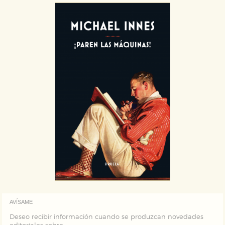
áreas de nuestra web dejen de funcionar
correctamente.
Cookies de rendimiento y analíticas
Estas cookies se utilizan para mejorar su experiencia
de navegación y optimizar el funcionamiento de
nuestro sitio web. Almacenan configuraciones de
servicios para que no tenga que reconfigurarlos cada
vez que nos visita. La información es agregada y, por lo
tanto, es anónima.
Cookies de publicidad y redes sociales
Estas cookies son gestionadas por nuestros socios
publicitarios y se utilizan para mostrar publicidad
relevante para sus intereses en otros sitios. No
almacenan directamente información personal sino
que se basan en la identificación única de su
navegador y dispositivo de internet.
GUARDAR CONFIGURACIÓN
AVÍSAME
Puede consultar nuestra
política de cookies
Deseo recibir información cuando se produzcan novedades