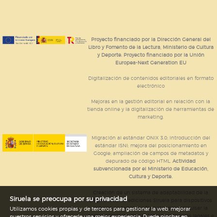
Proyecto financiado por la Dirección General del
Libro y Fomento de la Lectura, Ministerio de Cultura
y Deporte. Proyecto financiado por la Unión
Europea-Next Generation EU
Digitalización de contenidos editoriales en formato
electrónico
Mejoras en la gestión editorial en relación con la
tienda online y la digitalización de herramientas de
marketing.
Migración al estándar ONIX 3.0; introducción del
estándar ISNI; mejora del posicionamiento en
Google; ampliación de campos de metadatos y
depurado de código HTML.
Actividad
subvencionada por el Ministerio de Educación,
Cultura y Deporte.
Creación de un sistema de adaptabilidad de la
Siruela se preocupa por su privacidad
página web de ediciones Siruela para dispositivos
móviles en todos sus formatos para impulsar la
Utilizamos cookies propias y de terceros para gestionar la web, mejorar
comercialización de contenidos culturales legales e
nuestros servicios y ofrecerle una mejor experiencia. Puede pinchar en