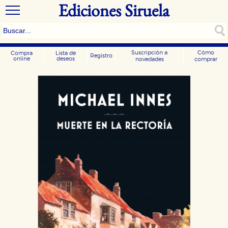
Ediciones Siruela
Suscripción a
Cómo
Compra
Lista de
Registro
online
deseos
novedades
comprar