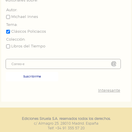
editoriales sobre:
Autor:
Michael Innes
Tema:
Clásicos Policiacos
Colección:
Libros del Tiempo
Suscribirme
Interesante
Ediciones Siruela S.A. reservados todos los derechos.
c/ Almagro 25. 28010 Madrid. España
Telf. +34 91 355 57 20