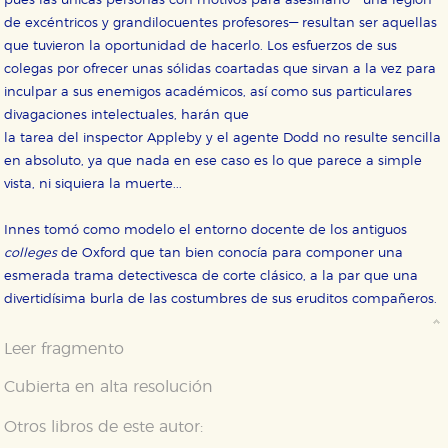
pues las únicas personas con motivos para asesinarlo —una legión
de excéntricos y grandilocuentes profesores— resultan ser aquellas
que tuvieron la oportunidad de hacerlo. Los esfuerzos de sus
colegas por ofrecer unas sólidas coartadas que sirvan a la vez para
inculpar a sus enemigos académicos, así como sus particulares
divagaciones intelectuales, harán que
la tarea del inspector Appleby y el agente Dodd no resulte sencilla
en absoluto, ya que nada en ese caso es lo que parece a simple
vista, ni siquiera la muerte...
Innes tomó como modelo el entorno docente de los antiguos
CONFIGURACIÓN DE COOKIES
colleges
de Oxford que tan bien conocía para componer una
esmerada trama detectivesca de corte clásico, a la par que una
HABILITAR TODO
RECHAZAR TODO
divertidísima burla de las costumbres de sus eruditos compañeros.
Leer fragmento
Cookies necesarias
Cubierta en alta resolución
Estas cookies son necesarias para que nuestro sitio
web funcione y no es posible deshabilitarlas desde
nuestro sistema. Es posible hacerlo desde el
Otros libros de este autor:
navegador, pero en ese caso es posible que algunas