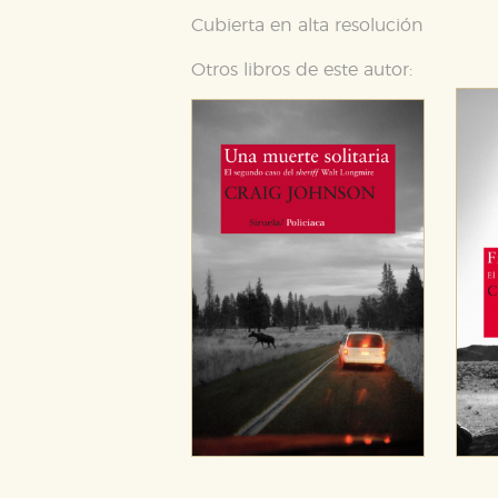
Cubierta en alta resolución
Otros libros de este autor:
Puede consultar nuestra
política d