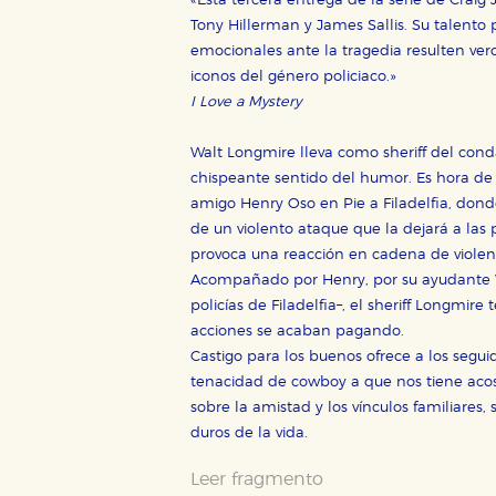
«Esta tercera entrega de la serie de Craig
Tony Hillerman y James Sallis. Su talento p
emocionales ante la tragedia resulten ve
CONFIGURACIÓN DE CO
iconos del género policiaco.»
I Love a Mystery
Walt Longmire lleva como sheriff del conda
Cookies necesarias
chispeante sentido del humor. Es hora d
Estas cookies son necesarias pa
amigo Henry Oso en Pie a Filadelfia, donde
hacerlo desde el navegador, p
de un violento ataque que la dejará a las
Cookies de rendimiento y analí
provoca una reacción en cadena de violenci
Acompañado por Henry, por su ayudante Vic
Estas cookies se utilizan para
configuraciones de servicios p
policías de Filadelfia–, el sheriff Longmir
tanto, es anónima.
acciones se acaban pagando.
Cookies de publicidad y redes 
Castigo para los buenos ofrece a los seguid
Estas cookies son gestionadas p
tenacidad de cowboy a que nos tiene aco
otros sitios. No almacenan dir
sobre la amistad y los vínculos familiares
dispositivo de internet.
duros de la vida.
Leer fragmento
GUARDAR CONFIGURA