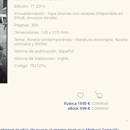
Edición:
1ª, 2014
Encuadernación:
Tapa blanda con solapas (Disponible en
EPUB
,
Amazon Kindle
)
Páginas:
304
Dimensiones:
145 x 215 mm
Tema:
Novela contemporánea - literatura extranjera, Novela
policiaca y thriller
Idioma de publicación:
Español
Idioma de traducción:
Inglés
Código:
7521274
Rústica 19,95 €
COMPRAR
eBook 9,99 €
COMPRAR