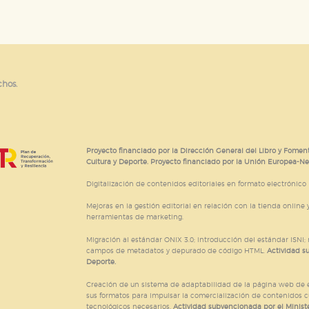
chos.
Proyecto financiado por la Dirección General del Libro y Foment
Cultura y Deporte. Proyecto financiado por la Unión Europea-N
Digitalización de contenidos editoriales en formato electrónico
Mejoras en la gestión editorial en relación con la tienda online y
herramientas de marketing.
Migración al estándar ONIX 3.0; introducción del estándar ISNI
campos de metadatos y depurado de código HTML.
Actividad s
Deporte.
Creación de un sistema de adaptabilidad de la página web de ed
sus formatos para impulsar la comercialización de contenidos c
tecnológicos necesarios.
Actividad subvencionada por el Ministe