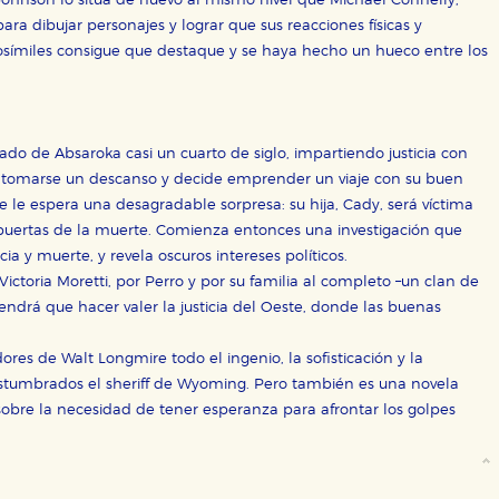
 Johnson lo sitúa de nuevo al mismo nivel que Michael Connelly,
ara dibujar personajes y lograr que sus reacciones físicas y
rosímiles consigue que destaque y se haya hecho un hueco entre los
OKIES
HABILITAR T
do de Absaroka casi un cuarto de siglo, impartiendo justicia con
e tomarse un descanso y decide emprender un viaje con su buen
ra que nuestro sitio web funcione y no es posible deshabilitarlas 
 le espera una desagradable sorpresa: su hija, Cady, será víctima
ero en ese caso es posible que algunas áreas de nuestra web deje
 puertas de la muerte. Comienza entonces una investigación que
ticas
a y muerte, y revela oscuros intereses políticos.
toria Moretti, por ­Perro y por su familia al completo –un clan de
 mejorar su experiencia de navegación y optimizar el funcionamie
ara que no tenga que reconfigurarlos cada vez que nos visita. La i
e tendrá que hacer valer la justicia del Oeste, donde las buenas
sociales
ores de Walt Longmire todo el ingenio, la sofisticación y la
or nuestros socios publicitarios y se utilizan para mostrar publici
stumbrados el sheriff de Wyoming. Pero también es una novela
ectamente información personal sino que se basan en la identific
, sobre la necesidad de tener esperanza para afrontar los golpes
CIÓN