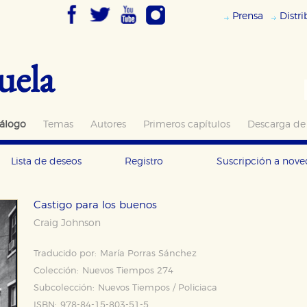
Prensa
Distr
uela
álogo
Temas
Autores
Primeros capítulos
Descarga de
Lista de deseos
Registro
Suscripción a nov
Castigo para los buenos
Craig Johnson
Traducido por:
María Porras Sánchez
Colección:
Nuevos Tiempos 274
Subcolección:
Nuevos Tiempos / Policiaca
ISBN:
978-84-15-803-51-5