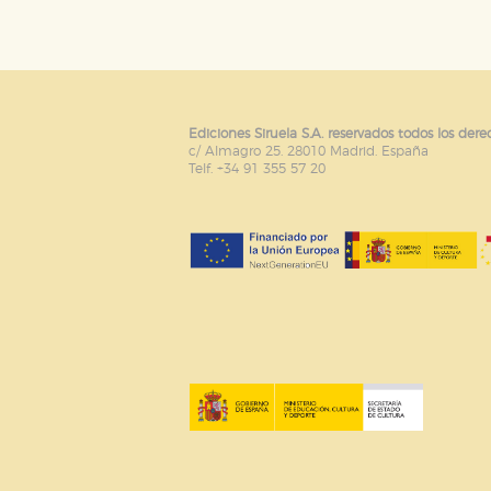
Ediciones Siruela S.A. reservados todos los dere
c/ Almagro 25. 28010 Madrid. España
Telf. +34 91 355 57 20