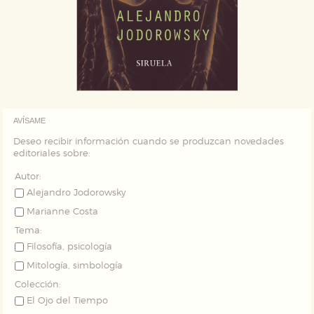
AVÍSAME
Deseo recibir información cuando se produzcan novedades
editoriales sobre:
Autor:
Alejandro Jodorowsky
Marianne Costa
Tema:
Filosofía, psicología
Mitología, simbología
Colección:
El Ojo del Tiempo