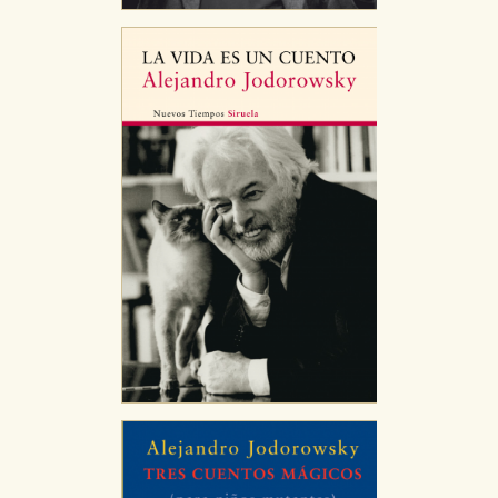
nuestro sitio web. Almacenan configuraciones de
servicios para que no tenga que reconfigurarlos cada
vez que nos visita. La información es agregada y, por lo
tanto, es anónima.
Cookies de publicidad y redes sociales
Estas cookies son gestionadas por nuestros socios
publicitarios y se utilizan para mostrar publicidad
relevante para sus intereses en otros sitios. No
almacenan directamente información personal sino
que se basan en la identificación única de su
navegador y dispositivo de internet.
GUARDAR CONFIGURACIÓN
Puede consultar nuestra
política de cookies