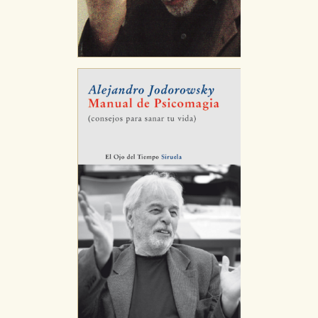
CONFIGURACIÓN DE COOKIES
HABILITAR TODO
RECHAZAR TODO
Cookies necesarias
Estas cookies son necesarias para que nuestro sitio
web funcione y no es posible deshabilitarlas desde
nuestro sistema. Es posible hacerlo desde el
navegador, pero en ese caso es posible que algunas
áreas de nuestra web dejen de funcionar
correctamente.
Cookies de rendimiento y analíticas
Estas cookies se utilizan para mejorar su experiencia
de navegación y optimizar el funcionamiento de